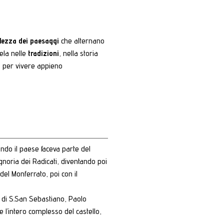
llezza dei paesaggi
che alternano
ela nelle
tradizioni
, nella storia
à per vivere appieno
ando il paese faceva parte del
gnoria dei Radicati, diventando poi
el Monferrato, poi con il
te di S.San Sebastiano, Paolo
e l’intero complesso del castello,