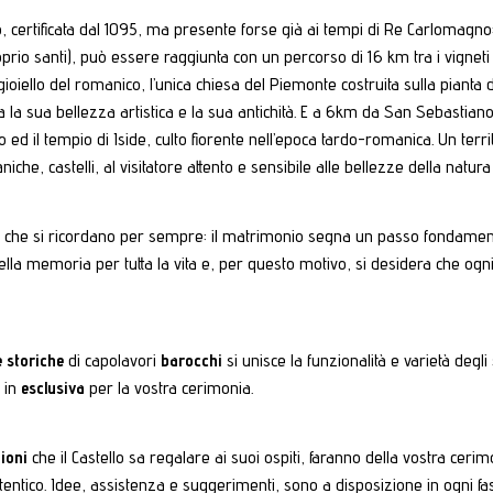
, certificata dal 1095, ma presente forse già ai tempi di Re Carlomagno:
roprio santi), può essere raggiunta con un percorso di 16 km tra i vigneti 
gioiello del romanico, l’unica chiesa del Piemonte costruita sulla pianta 
utta la sua bellezza artistica e la sua antichità. E a 6km da San Sebastiano 
o ed il tempio di Iside, culto fiorente nell’epoca tardo-romanica. Un terr
iche, castelli, al visitatore attento e sensibile alle bellezze della natura
ali che si ricordano per sempre: il matrimonio segna un passo fondamenta
memoria per tutta la vita e, per questo motivo, si desidera che ogni d
 storiche
di capolavori
barocchi
si unisce la funzionalità e varietà deg
 in
esclusiva
per la vostra cerimonia.
ioni
che il Castello sa regalare ai suoi ospiti, faranno della vostra cerim
tentico. Idee, assistenza e suggerimenti, sono a disposizione in ogni fa