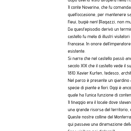
Il conte Novarina, che fu comandan
quell’occasione, per mantenere sal
Fieui, bugiè nen! (Ragazzi, non mu
Da quest’episodio derivò un termi
castello fu meta di illustri visitat
Francese. In onore dell’imperatore
esistente.
Si narra che nel castello passò an
secolo XIX che il castello vede il 
1810 Xavier Kurten, tedesco, archite
Nel parco è presente un giardino all
specie di piante e fiori. Oggi è an
quale ha l’unica funzione di conten
Il tinaggio era il locale dove stava
una grande risorsa del territorio, 
Queste nostre colline del Monferra
qui passava una diramazione della 