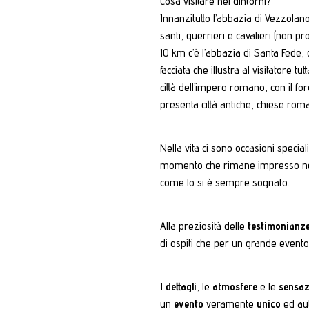
Cosa visitare nei dintorni?
Innanzitutto l’abbazia di Vezzolano
santi, guerrieri e cavalieri (non p
10 km c’è l’abbazia di Santa Fede, 
facciata che illustra al visitatore t
città dell’impero romano, con il for
presenta città antiche, chiese roman
Nella vita ci sono occasioni speci
momento che rimane impresso nella 
come lo si è sempre sognato.
Alla preziosità delle
testimonianze
di ospiti che per un grande evento
I
dettagli
, le
atmosfere
e le
sensaz
un
evento
veramente
unico
ed au