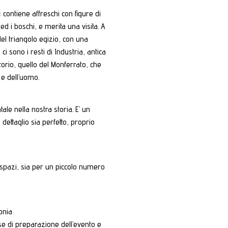
 contiene affreschi con figure di
ed i boschi, e merita una visita. A
del triangolo egizio, con una
ci sono i resti di Industria, antica
itorio, quello del Monferrato, che
 e dell’uomo.
le nella nostra storia. E’ un
ettaglio sia perfetto, proprio
li spazi, sia per un piccolo numero
onia
se di preparazione dell’evento e