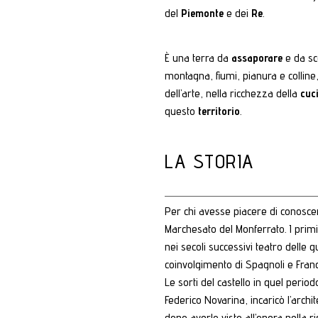
del
Piemonte
e dei
Re
.
È una terra da
assaporare
e da sc
montagna, fiumi, pianura e colline
dell’arte, nella ricchezza della
cuc
questo
territorio
.
LA STORIA
Per chi avesse piacere di conoscere
Marchesato del Monferrato. I primi 
nei secoli successivi teatro delle
coinvolgimento di Spagnoli e Franc
Le sorti del castello in quel perio
Federico Novarina, incaricò l’archi
dopo averlo visto all’opera nella ri