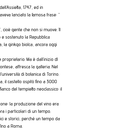
ll’Assietta, 1747, ed in
aveva lanciato la famosa frase: ”
 cioè gente che non si muove. Il
ito e sostenuto la Repubblica
, la ginkgo biolca, ancora oggi
roprietario. Ma è dall’inizio dl
ntese, affresca la galleria. Nel
’università di botanica di Torino.
a, il castello ospitò fino a 3000
ianco del tempietto neoclassico: il
azione: la produzione del vino era
ra i particolari di un tempo.
ici e storici, perché un tempo da
 fino a Roma.