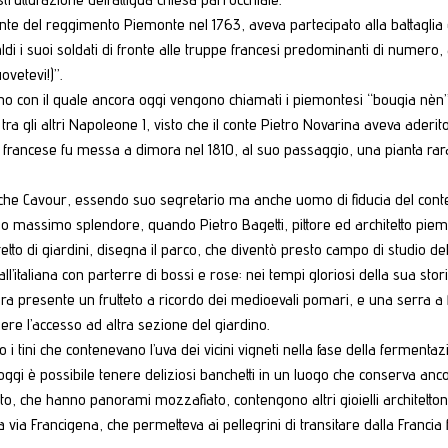
te del reggimento Piemonte nel 1763, aveva partecipato alla battaglia de
di i suoi soldati di fronte alle truppe francesi predominanti di numero, 
ovetevi!)”.
no con il quale ancora oggi vengono chiamati i piemontesi “bougia nèn”,
ori: tra gli altri Napoleone I, visto che il conte Pietro Novarina aveva ader
 francese fu messa a dimora nel 1810, al suo passaggio, una pianta rara
che Cavour, essendo suo segretario ma anche uomo di fiducia del conte p
suo massimo splendore, quando Pietro Bagetti, pittore ed architetto piemo
tto di giardini, disegna il parco, che diventò presto campo di studio dell
’italiana con parterre di bossi e rose: nei tempi gloriosi della sua stori
cora presente un frutteto a ricordo dei medioevali pomari, e una serra a f
ere l’accesso ad altra sezione del giardino.
no i tini che contenevano l’uva dei vicini vigneti nella fase della ferment
oggi è possibile tenere deliziosi banchetti in un luogo che conserva anco
to, che hanno panorami mozzafiato, contengono altri gioielli architetton
via Francigena, che permetteva ai pellegrini di transitare dalla Francia