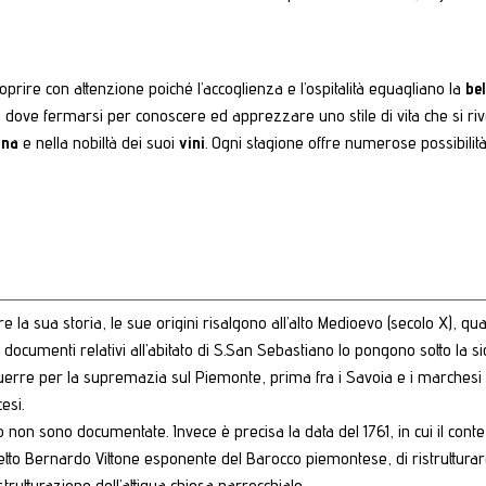
oprire con attenzione poiché l’accoglienza e l’ospitalità eguagliano la
be
, dove fermarsi per conoscere ed apprezzare uno stile di vita che si riv
ina
e nella nobiltà dei suoi
vini
. Ogni stagione offre numerose possibilit
 la sua storia, le sue origini risalgono all’alto Medioevo (secolo X), qu
documenti relativi all’abitato di S.San Sebastiano lo pongono sotto la si
 guerre per la supremazia sul Piemonte, prima fra i Savoia e i marchesi d
esi.
do non sono documentate. Invece è precisa la data del 1761, in cui il con
tetto Bernardo Vittone esponente del Barocco piemontese, di ristrutturar
strutturazione dell’attigua chiesa parrocchiale.