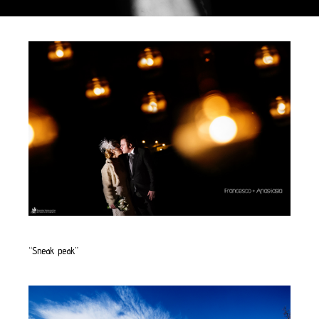
“Sneak peak”