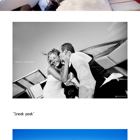
“Sneak peak”