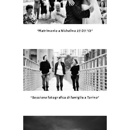
“Matrimonio a Nichelino 27.07.’13”
“Sessione fotografica di famiglia a Torino”