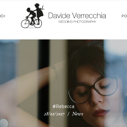
NOI
PO
#Rebecca
/
28/01/2017
News