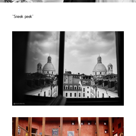
“Sneak peak”