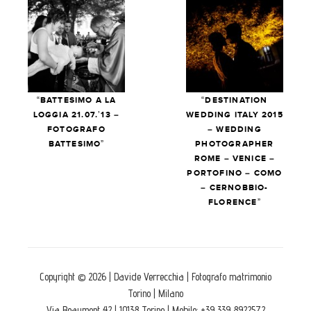
“BATTESIMO A LA
“DESTINATION
LOGGIA 21.07.’13 –
WEDDING ITALY 2015
FOTOGRAFO
– WEDDING
BATTESIMO”
PHOTOGRAPHER
ROME – VENICE –
PORTOFINO – COMO
– CERNOBBIO-
FLORENCE”
Copyright © 2026 | Davide Verrecchia | Fotografo matrimonio
Torino | Milano
Via Beaumont 42 | 10138 Torino | Mobile: +39 339 8922572