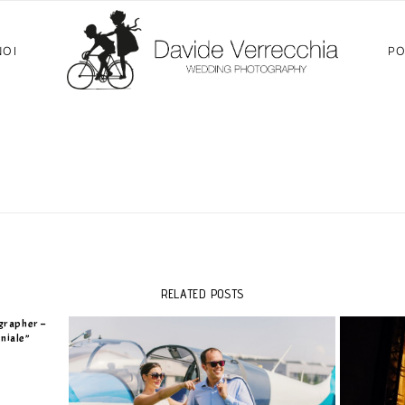
NOI
PO
agement Session Torino -Fidanzamento – Campo Volo Coll
/
,
12/02/2012
Engagement
Portfolio
RELATED POSTS
grapher –
niale”